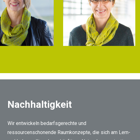
Nachhaltigkeit
Wir entwickeln bedarfsgerechte und
ressourcenschonende Raumkonzepte, die sich am Lern-